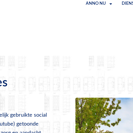
ANNO NU
DIEN
es
ijk gebruikte social
Youtube) getoonde