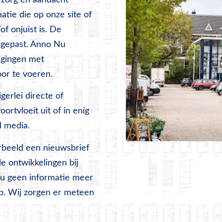
 zorg en aandacht
atie die op onze site of
f onjuist is. De
ngepast. Anno Nu
igingen met
oor te voeren.
gerlei directe of
ortvloeit uit of in enig
l media.
orbeeld een nieuwsbrief
e ontwikkelingen bij
 u geen informatie meer
p. Wij zorgen er meteen