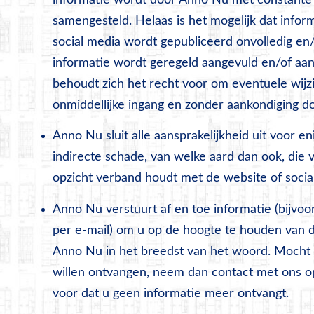
informatie wordt door Anno Nu met constante
samengesteld. Helaas is het mogelijk dat inform
social media wordt gepubliceerd onvolledig en/o
informatie wordt geregeld aangevuld en/of aa
behoudt zich het recht voor om eventuele wijz
onmiddellijke ingang en zonder aankondiging d
Anno Nu sluit alle aansprakelijkheid uit voor eni
indirecte schade, van welke aard dan ook, die vo
opzicht verband houdt met de website of socia
Anno Nu verstuurt af en toe informatie (bijvo
per e-mail) om u op de hoogte te houden van d
Anno Nu in het breedst van het woord. Mocht
willen ontvangen, neem dan contact met ons o
voor dat u geen informatie meer ontvangt.